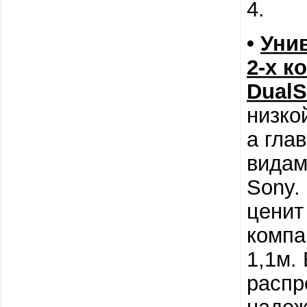
4.
•
Уни
2-х к
DualS
низко
а гла
видам
Sony.
ценит
компа
1,1м.
распр