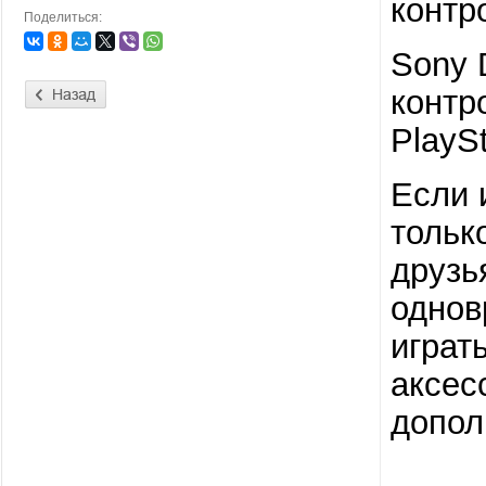
контр
Поделиться:
Sony 
контр
PlaySt
Если 
тольк
друзь
однов
играт
аксес
допол