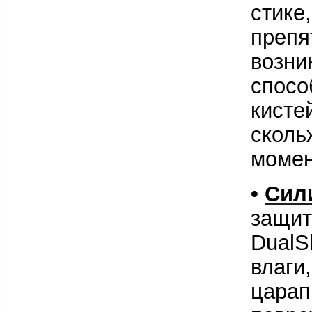
стике
препя
возни
спосо
кисте
сколь
момен
•
Сил
защит
DualS
влаги
царап