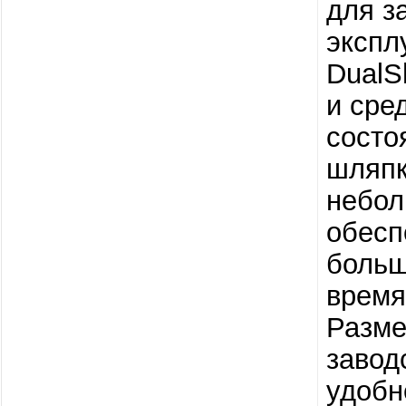
для з
экспл
DualS
и сре
состо
шляпк
небол
обесп
больш
время
Разме
завод
удобн