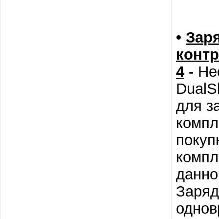
•
Заря
контр
4
-
Не
DualS
для з
компл
покуп
компл
данно
Заряд
однов