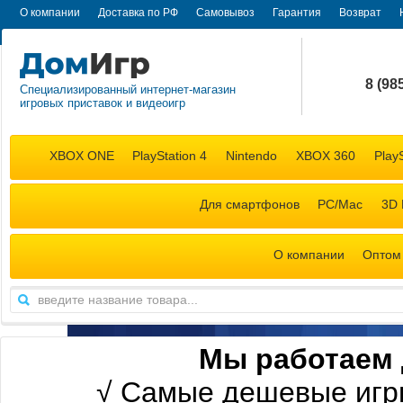
О компании
Доставка по РФ
Самовывоз
Гарантия
Возврат
8 (98
Специализированный интернет-магазин
игровых приставок и видеоигр
+7 (98
XBOX ONE
PlayStation 4
Nintendo
XBOX 360
PlayS
Для смартфонов
PC/Mac
3D 
О компании
Оптом
М
ы работаем 
√
Самые дешевые игр