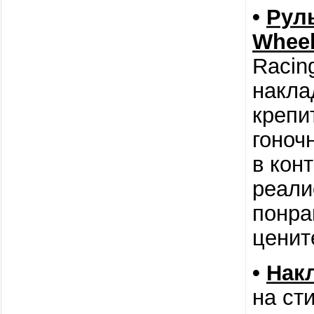
•
Рул
Wheel
Racin
накла
крепи
гоноч
в кон
реали
понра
ценит
•
Накл
на ст