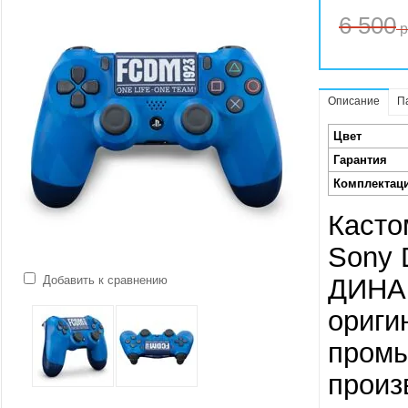
6 500
р
Описание
П
Цвет
Гарантия
Комплектац
Касто
Sony 
Добавить к сравнению
ДИНАМ
ориги
промы
произ