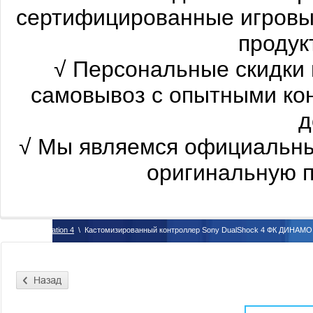
сертифицированные
игровы
продукт
√
Персональные скидки 
самовывоз с опытными ко
д
√
Мы являемся официальны
оригинальную п
\
PlayStation 4
\
Кастомизированный контроллер Sony DualShock 4 ФК ДИНАМО 