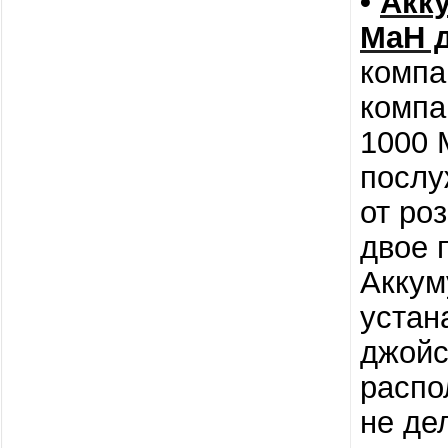
•
Акк
MaH д
компа
компа
1000 
послу
от ро
двое 
Аккум
устан
джойс
распо
не де