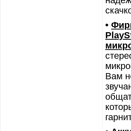
надеж
скачк
•
Фир
PlayS
микр
стере
микро
Вам н
звуча
общат
котор
гарни