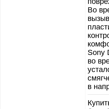
повре
Во вр
вызыв
пласт
контр
комфо
Sony 
во вр
устал
смягч
в нап
Купит