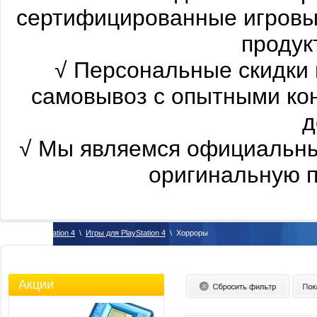
сертифицированные
игровы
продукт
√
Персональные скидки 
самовывоз с опытными ко
д
√
Мы являемся официальны
оригинальную п
\
PlayStation 4
\
Игры для PlayStation 4
\
Хорроры
Акции