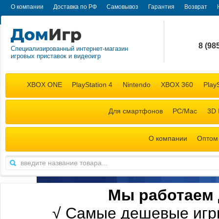
О компании
Доставка по РФ
Самовывоз
Гарантия
Возврат
8 (98
Специализированный интернет-магазин
игровых приставок и видеоигр
+7 (98
XBOX ONE
PlayStation 4
Nintendo
XBOX 360
PlayS
Для смартфонов
PC/Mac
3D 
О компании
Оптом
М
ы работаем 
√
Самые дешевые игр