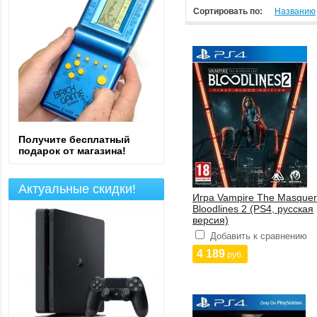
Сортировать по:
Названию
Получите бесплатный
подарок от магазина!
Актуальные скидки!
Игра Vampire The Masque
Bloodlines 2 (PS4, русская
версия)
Добавить к сравнению
4 189
руб.