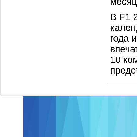
месяц
В F1 
кален
года 
впеча
10 ко
предс