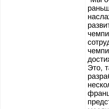
раньш
насла
разви
чемпи
сотру
чемпи
дости
Это, 
разра
неско
франш
предс