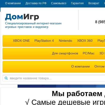
О компании
Доставка по РФ
Самовывоз
Гарантия
Возврат
8 (98
Специализированный интернет-магазин
игровых приставок и видеоигр
+7 (98
XBOX ONE
PlayStation 4
Nintendo
XBOX 360
PlayS
Для смартфонов
PC/Mac
3D 
О компании
Оптом
М
ы работаем 
√
Самые дешевые игр