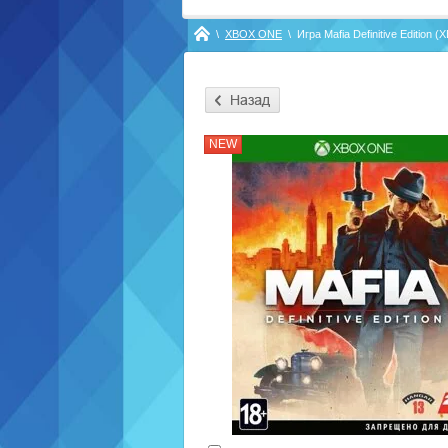
\
XBOX ONE
\
Игра Mafia Definitive Edition
NEW