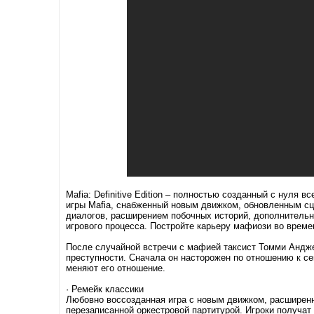
Mafia: Definitive Edition – полностью созданный с нуля
игры Mafia, снабженный новым движком, обновленным с
диалогов, расширением побочных историй, дополнитель
игрового процесса. Постройте карьеру мафиози во времен
После случайной встречи с мафией таксист Томми Андже
преступности. Сначала он насторожен по отношению к с
меняют его отношение.
· Ремейк классики
Любовно воссозданная игра с новым движком, расширен
перезаписанной оркестровой партитурой. Игроки получат 