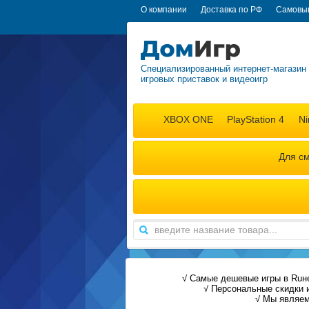
О компании
Доставка по РФ
Самовы
Специализированный интернет-магазин
игровых приставок и видеоигр
XBOX ONE
PlayStation 4
Ni
Для с
√
Самые дешевые игры в Ruн
√
Персональные скидки 
√
Мы являемс