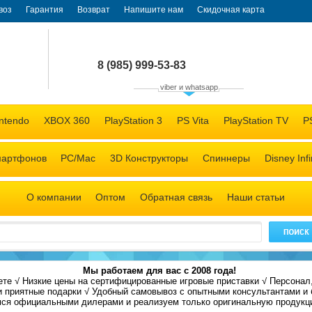
воз
Гарантия
Возврат
Напишите нам
Скидочная карта
8 (985)
999-53-83
viber и whatsapp
+7 (985) 999-53-83 (мессенджеры)
ntendo
XBOX 360
PlayStation 3
PS Vita
PlayStation TV
P
мартфонов
PC/Mac
3D Конструкторы
Спиннеры
Disney Infi
О компании
Оптом
Обратная связь
Наши статьи
М
ы работаем для вас с 2008 года!
ете
√
Низкие цены на
сертифицированные
игровые приставки
√
Персонал,
и приятные подарки
√
Удобный самовывоз с опытными консультантами и 
я официальными дилерами и реализуем только оригинальную продукци