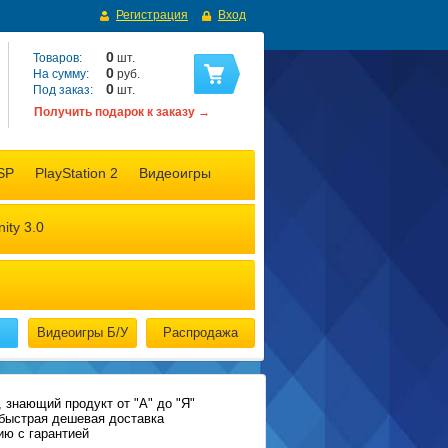
Регистрация
Вход
0
Товаров:
шт.
0
На сумму:
руб.
0
Под заказ:
шт.
Получить подарок к заказу →
SP
PlayStation 2
Видеоигры
nity 3.0
Видеоигры Б/У
Распродажа
 знающий продукт от "А" до "Я"
быстрая дешевая доставка
ю с гарантией