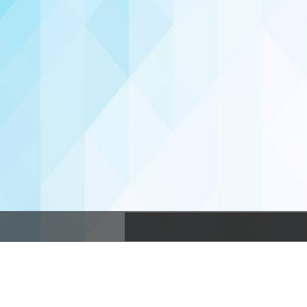
Кратко о компании
GameHome.ru -
специализированный интернет-