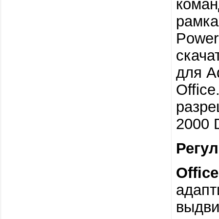
коман
рамка
Power
скача
для Ad
Offic
разре
2000 D
Регу
Offic
адапт
выдви