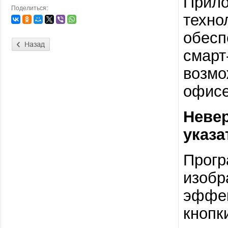
Прило
Поделиться:
техно
обесп
смарт
возмо
офисе
Невер
указа
Прогр
изобр
эффек
кнопк