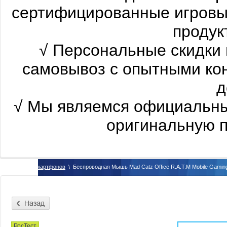
сертифицированные
игровы
продукт
√
Персональные скидки 
самовывоз с опытными ко
д
√
Мы являемся официальны
оригинальную п
\
Для смартфонов
\
Беспроводная Мышь Mad Catz Office R.A.T.M Mobile Gaming
РосТест