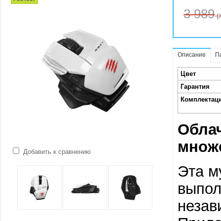
3 989
р
Описание
П
Цвет
Гарантия
Комплектац
Облач
множе
Добавить к сравнению
Эта м
выпол
незав