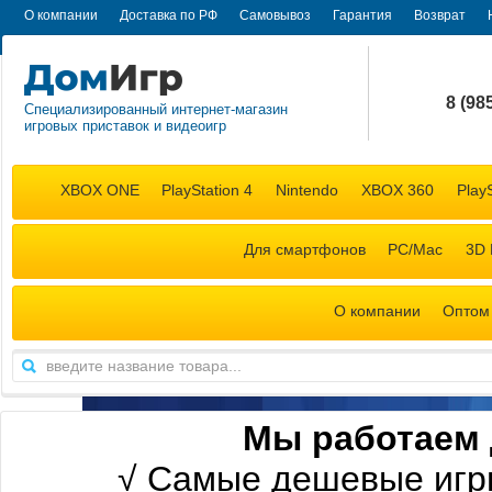
О компании
Доставка по РФ
Самовывоз
Гарантия
Возврат
8 (98
Специализированный интернет-магазин
игровых приставок и видеоигр
+7 (98
XBOX ONE
PlayStation 4
Nintendo
XBOX 360
PlayS
Для смартфонов
PC/Mac
3D 
О компании
Оптом
М
ы работаем 
√
Самые дешевые игр