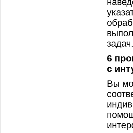
навед
указа
обраб
выпол
задач
6 пр
с ин
Вы мо
соотв
индив
помощ
интер