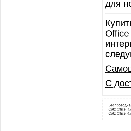
для н
Купит
Office
интер
следу
Самов
С дос
Беспроводная
Catz Office R
Catz Office R