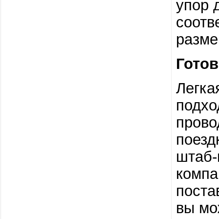
упор 
соотв
разме
Готов
Легк
подхо
прово
поезд
штаб-
компа
поста
вы мо