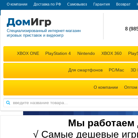
О компании
Доставка по РФ
Самовывоз
Гарантия
Возврат
8 (98
Специализированный интернет-магазин
игровых приставок и видеоигр
+7 (98
XBOX ONE
PlayStation 4
Nintendo
XBOX 360
PlayS
Для смартфонов
PC/Mac
3D 
О компании
Оптом
М
ы работаем 
√
Самые дешевые игр