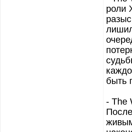
роли 
разыс
лишил
очере
потер
судьб
каждо
быть 
- The 
После
живым