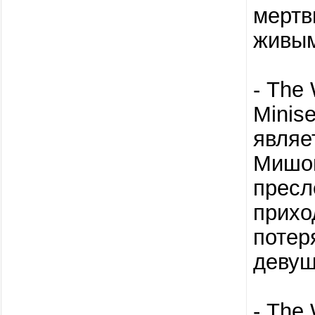
мертв
живым
- The 
Minis
являе
Мишон
пресл
прихо
потер
девуш
- The 