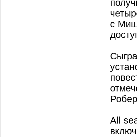
получ
четыр
с Миш
досту
Сыгра
устан
повес
отмеч
Робер
All se
включ