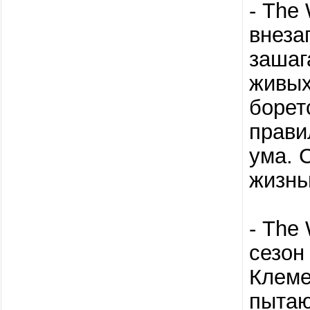
- The
внеза
зашаг
живых
борет
прави
ума. 
жизн
- The
сезон
Клеме
пытаю