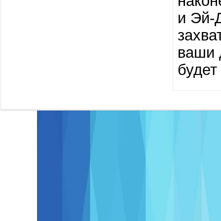
након
и Эй-
захва
ваши 
будет