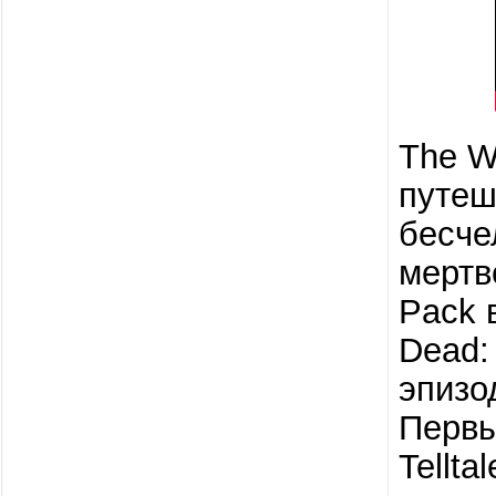
The W
путеш
бесче
мертве
Pack 
Dead:
эпизо
Первы
Tellt