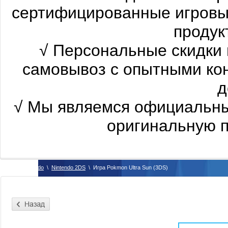
сертифицированные
игровы
продукт
√
Персональные скидки 
самовывоз с опытными ко
д
√
Мы являемся официальны
оригинальную п
\
Nintendo
\
Nintendo 2DS
\
Игра Pokmon Ultra Sun (3DS)