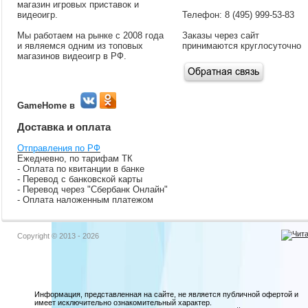
магазин игровых приставок и
видеоигр.
Телефон: 8 (495) 999-53-83
Мы работаем на рынке с 2008 года
Заказы через сайт
и являемся одним из топовых
принимаются круглосуточно
магазинов видеоигр в РФ.
GameHome в
Доставка и оплата
Отправления по РФ
Ежедневно, по тарифам ТК
- Оплата по квитанции в банке
- Перевод с банковской карты
- Перевод через "Сбербанк Онлайн"
- Оплата наложенным платежом
Copyright © 2013 - 2026
Информация, представленная на сайте, не является публичной офертой и
имеет исключительно ознакомительный характер.