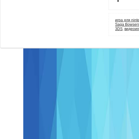
игра для nin
Saga Bowsers
3DS
,
видеоиг