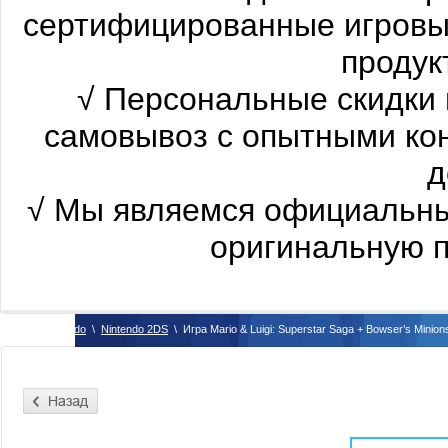
сертифицированные
игровы
продукт
√
Персональные скидки 
самовывоз с опытными ко
д
√
Мы являемся официальны
оригинальную п
\
Nintendo
\
Nintendo 2DS
\
Игра Mario & Luigi: Superstar Saga + Bowser’s Minion