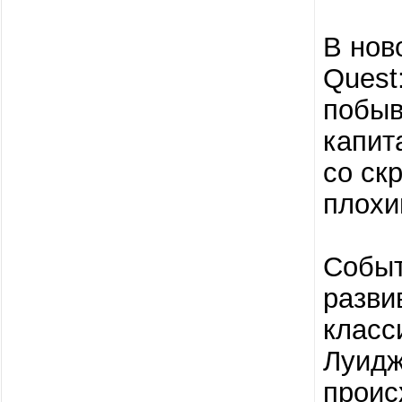
В нов
Quest
побыв
капит
со ск
плох
Событ
разви
класс
Луидж
проис