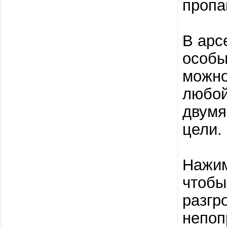
пропа
В арс
особы
можно
любой
двумя
цели.
Нажим
чтобы
разгр
непоп