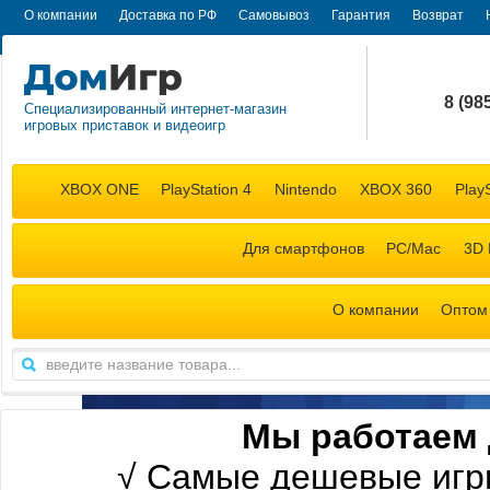
О компании
Доставка по РФ
Самовывоз
Гарантия
Возврат
8 (98
Специализированный интернет-магазин
игровых приставок и видеоигр
+7 (98
XBOX ONE
PlayStation 4
Nintendo
XBOX 360
PlayS
Для смартфонов
PC/Mac
3D 
О компании
Оптом
М
ы работаем 
√
Самые дешевые игр