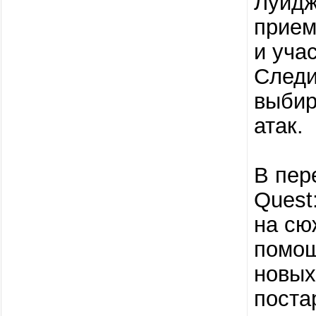
Луидж
прием
и уча
Следи
выбир
атак.
В пер
Quest
на сю
помощ
новых
поста