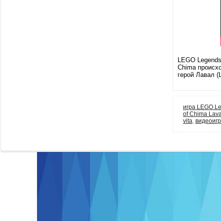
LEGO Legends o
Chima происхо
герой Лавал (
игра LEGO Leg
of Chima Lava
vita
,
видеоиг