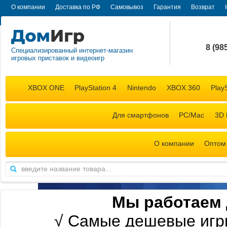
О компании
Доставка по РФ
Самовывоз
Гарантия
Возврат
8 (98
Специализированный интернет-магазин
игровых приставок и видеоигр
+7 (98
XBOX ONE
PlayStation 4
Nintendo
XBOX 360
PlayS
Для смартфонов
PC/Mac
3D 
О компании
Оптом
М
ы работаем 
√
Самые дешевые игр