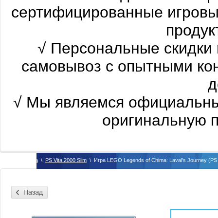
сертифицированные
игровы
продукт
√
Персональные скидки 
самовывоз с опытными ко
д
√
Мы являемся официальны
оригинальную п
\
PS Vita
\
PS Vita 2000 Slim
\
Игра LEGO Legends of Chima: Laval's Journey (PS 